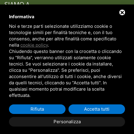
SIAMO A
CASTEL S. PIETRO
TERME VICINO A
Informativa
BOLOGNA!
Noi e terze parti selezionate utilizziamo cookie o
SCOPRI COME RAGGIUNGERCI!
tecnologie simili per finalità tecniche e, con il tuo
consenso, anche per altre finalità come specificato
nella
cookie policy
.
Chiudendo questo banner con la crocetta o cliccando
su "Rifiuta", verranno utilizzati solamente cookie
Contattaci
tecnici. Se vuoi selezionare i cookie da installare,
clicca su "Personalizza". Se preferisci, puoi
acconsentire all'utilizzo di tutti i cookie, anche diversi
da quelli tecnici, cliccando su "Accetta tutti". In
+39 051.943236
qualsiasi momento potrai modificare la scelta
info@villamoresco.it
effettuata.
Rifiuta
Accetta tutti
Copyright © 2026 Villa Moresco -
Privacy policy
-
Cookie Policy
-
Sitemap
Personalizza