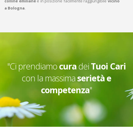
colline emiliane
e in posizione facilmente raggiungibile
vicino
a Bologna
.
"Ci prendiamo
cura
dei
Tuoi Cari
con la massima
serietà e
competenza
"