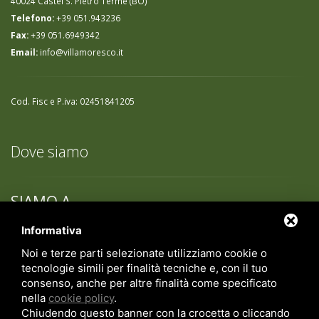
40024 Castel S. Pietro Terme (BO)
Telefono:
+39 051.943236
Fax:
+39 051.6949342
Email:
info@villamoresco.it
Cod. Fisc e P.iva: 02451841205
Dove siamo
SIAMO A
CASTEL S. PIETRO
TERME VICINO A
Informativa
BOLOGNA!
Noi e terze parti selezionate utilizziamo cookie o
SCOPRI COME RAGGIUNGERCI!
tecnologie simili per finalità tecniche e, con il tuo
consenso, anche per altre finalità come specificato
nella
cookie policy
.
Chiudendo questo banner con la crocetta o cliccando