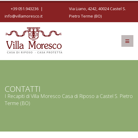
+39 051.943236
|
Via Liano, 4242, 40024 Castel S.
info@villamoresco.it
Pietro Terme (BO)
CONTATTI
I Recapiti di Villa Moresco Casa di Riposo a Castel S. Pietro
Terme (BO)