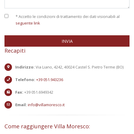
* Accetto le condizioni di trattamento dei dati visionabili al
seguente link
INVIA
Recapiti
Indirizzo:
Via Liano, 4242, 40024 Castel S. Pietro Terme (BO)
Telefono:
+39 051.943236
Fax:
+39 051.6949342
Email:
info@villamoresco.it
Come raggiungere Villa Moresco: